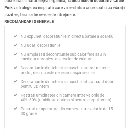
pastelată cu naturalețea organică,
Tablou licheni decorativi Circle
Pink
va fi alegerea inspirată care va revitaliza orice spațiu cu vibrații
pozitive, fără să fie nevoie de întreținere.
RECOMANDARI GENERALE
NU expuneti decoratiunile in directa bataie a soarelui
NU udati decoratiunile
NU amplasati decoratiunile sub calorifere sau in
imediata apropiere a surselor de caldura
Decoratiunile din licheni si muschi naturali nu retin
praful, deci nu este necesara aspirarea lor
Decoratiunile din licheni si muschi naturali sunt doar
pentru uz intern
Pastrati umiditatea din camera intre valorile de
40%-60% (umiditate optima si pentru corpul uman)
Pastrati temperatura din camera intre valorile de 15-
30 grade