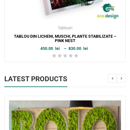
Tablouri
TABLOU DIN LICHENI, MUSCHI, PLANTE STABILIZATE –
PINK NEST
450.00
lei
–
830.00
lei
Interval
de
prețuri:
450.00lei
până
la
LATEST PRODUCTS
830.00lei