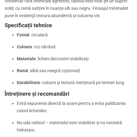
conservat fără chimicale agresive), tabloul este fixat pe un suport
solid, cu ramă subțire în nuanțe alb sau negru. Finisajul minimalist
pune în evidenţă textura abundentă și culoarea vie.
Specificații tehnice
Formă
: circulară
Culoare
: roz vibrând
Materiale
: licheni decorativi stabilizaţi
Ramă
: albă sau neagră (opțional)
Durabilitate
: culoare și textură menținută pe termen lung
Întreținere și recomandări
Evită expunerea directă la soare pentru a evita palidizarea
culorii licheniilor.
Nu uda tabloul – materialul este stabilizat și nu necesită
hidratare.