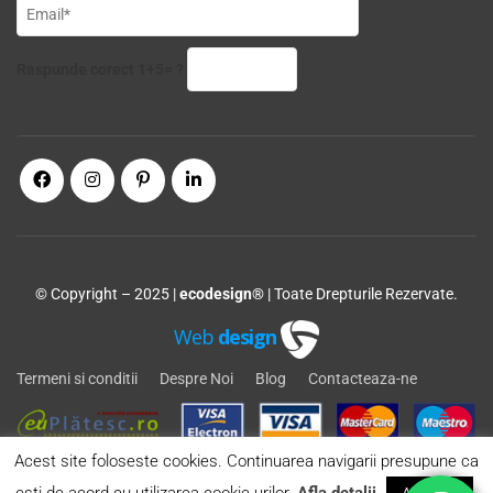
Raspunde corect 1+5= ?
© Copyright – 2025 |
ecodesign®
| Toate Drepturile Rezervate.
Web
design
Termeni si conditii
Despre Noi
Blog
Contacteaza-ne
Acest site foloseste cookies. Continuarea navigarii presupune ca