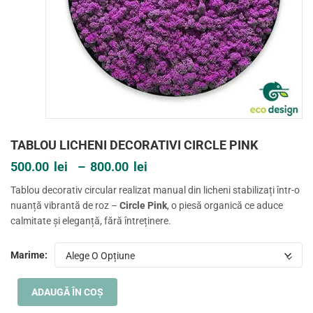
TABLOU LICHENI DECORATIVI CIRCLE PINK
500.00
lei
–
800.00
lei
Interval
Tablou decorativ circular realizat manual din licheni stabilizați într-o
de
nuanță vibrantă de roz –
Circle Pink
, o piesă organică ce aduce
prețuri:
calmitate și eleganță, fără întreținere.
500.00lei
până
la
Marime:
800.00lei
ADAUGĂ ÎN COȘ