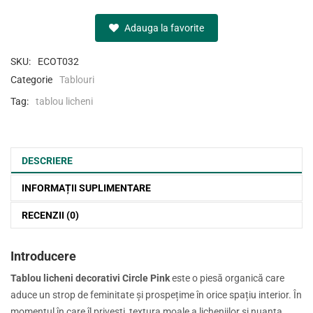
Adauga la favorite
SKU:
ECOT032
Categorie
Tablouri
Tag:
tablou licheni
DESCRIERE
INFORMAȚII SUPLIMENTARE
RECENZII (0)
Introducere
Tablou licheni decorativi Circle Pink
este o piesă organică care
aduce un strop de feminitate și prospețime în orice spațiu interior. În
momentul în care îl privești, textura moale a licheniilor și nuanța