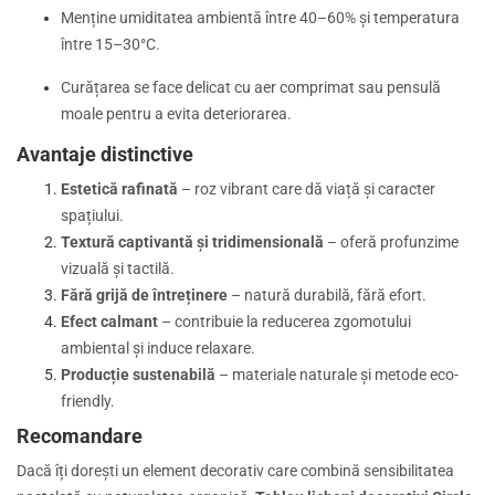
Menține umiditatea ambientă între 40–60% și temperatura
între 15–30°C.
Curățarea se face delicat cu aer comprimat sau pensulă
moale pentru a evita deteriorarea.
Avantaje distinctive
Estetică rafinată
– roz vibrant care dă viață și caracter
spațiului.
Textură captivantă și tridimensională
– oferă profunzime
vizuală și tactilă.
Fără grijă de întreținere
– natură durabilă, fără efort.
Efect calmant
– contribuie la reducerea zgomotului
ambiental și induce relaxare.
Producție sustenabilă
– materiale naturale și metode eco-
friendly.
Recomandare
Dacă îți dorești un element decorativ care combină sensibilitatea