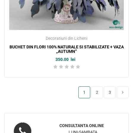
Decoratiuni din Licheni
BUCHET DIN FLORI 100% NATURALE SI STABILIZATE + VAZA
„AUTUMN”
350.00
lei
1
2
3
URMARESTE-NE SI PE SOCIAL MEDIA
SI FII
PRIMUL CARE VA VEDEA NOILE NOASTRE