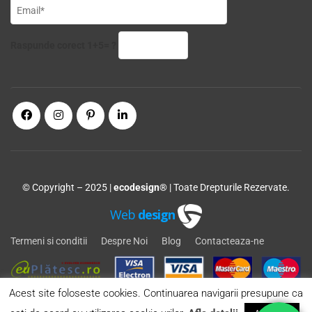
Raspunde corect 1+5= ?
© Copyright – 2025 |
ecodesign®
| Toate Drepturile Rezervate.
Web
design
Termeni si conditii
Despre Noi
Blog
Contacteaza-ne
Acest site foloseste cookies. Continuarea navigarii presupune ca