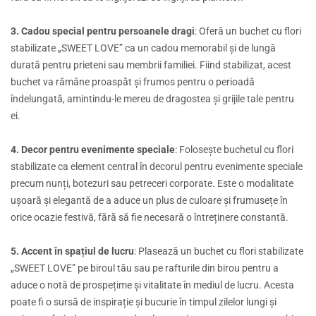
3. Cadou special pentru persoanele dragi
: Oferă un buchet cu flori
stabilizate „SWEET LOVE” ca un cadou memorabil și de lungă
durată pentru prieteni sau membrii familiei. Fiind stabilizat, acest
buchet va rămâne proaspăt și frumos pentru o perioadă
îndelungată, amintindu-le mereu de dragostea și grijile tale pentru
ei.
4. Decor pentru evenimente speciale
: Folosește buchetul cu flori
stabilizate ca element central în decorul pentru evenimente speciale
precum nunți, botezuri sau petreceri corporate. Este o modalitate
ușoară și elegantă de a aduce un plus de culoare și frumusețe în
orice ocazie festivă, fără să fie necesară o întreținere constantă.
5. Accent în spațiul de lucru
: Plasează un buchet cu flori stabilizate
„SWEET LOVE” pe biroul tău sau pe rafturile din birou pentru a
aduce o notă de prospețime și vitalitate în mediul de lucru. Acesta
poate fi o sursă de inspirație și bucurie în timpul zilelor lungi și