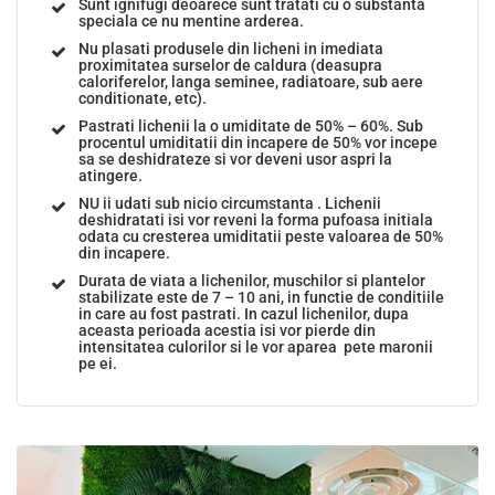
Sunt ignifugi deoarece sunt tratati cu o substanta
speciala ce nu mentine arderea.
Nu plasati produsele din licheni in imediata
proximitatea surselor de caldura (deasupra
caloriferelor, langa seminee, radiatoare, sub aere
conditionate, etc).
Pastrati lichenii la o umiditate de 50% – 60%. Sub
procentul umiditatii din incapere de 50% vor incepe
sa se deshidrateze si vor deveni usor aspri la
atingere.
NU ii udati sub nicio circumstanta . Lichenii
deshidratati isi vor reveni la forma pufoasa initiala
odata cu cresterea umiditatii peste valoarea de 50%
din incapere.
Durata de viata a lichenilor, muschilor si plantelor
stabilizate este de 7 – 10 ani, in functie de conditiile
in care au fost pastrati. In cazul lichenilor, dupa
aceasta perioada acestia isi vor pierde din
intensitatea culorilor si le vor aparea pete maronii
pe ei.