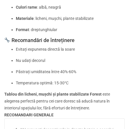
Culori rame
:
albă, neagră
Materiale
:
licheni, mușchi, plante stabilizate
Format
:
dreptunghiular
Recomandări de întreținere
Evitați expunerea directă la soare
Nu udați decorul
Păstrați umiditatea între 40%-60%
Temperatura optimă: 15-30°C
Tablou din licheni, mușchi și plante stabilizate Forest
este
alegerea perfectă pentru cei care doresc să aducă natura în
interiorul spațiului lor, fără eforturi de întreținere.
RECOMANDARI GENERALE