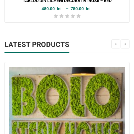
TABLOU DIN LICHENI DECORATIVI ROSII – RED
480.00
lei
–
750.00
lei
Interval
de
prețuri:
480.00lei
până
la
750.00lei
LATEST PRODUCTS