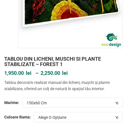
TABLOU DIN LICHENI, MUSCHI SI PLANTE
STABILIZATE – FOREST 1
1,950.00
lei
–
2,250.00
lei
Interval
Tablou decorativ realizat manual din licheni, mușchi și plante
de
stabilizate, oferind un colț de natură în spațiul tău interior.
prețuri:
1,950.00lei
până
Marime:
la
2,250.00lei
Culoare Rama: