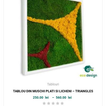
Tablouri
TABLOU DIN MUSCHI PLATI SI LICHENI – TRIANGLES
250.00
lei
–
560.00
lei
Interval
de