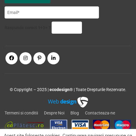
Raspunde corect 1+5= ?
© Copyright – 2025 |
ecodesign®
| Toate Drepturile Rezervate.
Web
design
Termeni si conditii
Despre Noi
Blog
Contacteaza-ne
Acest site foloseste cookies. Continuarea navigarii presupune ca