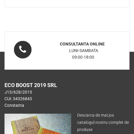
prețuri:
250.00lei
până
la
560.00lei
CONSULTANTA ONLINE
LUNI-SAMBATA
09:00-18:00
ECO BOOST 2019 SRL
J13/628/2015
CUI: 34326843
Constanta
Descarca de mai jos
catalogul nostru complet de
produse