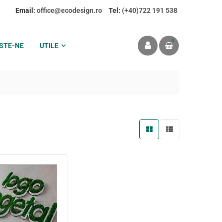
Email:
office@ecodesign.ro
Tel:
(+40)722 191 538
0
STE-NE
UTILE