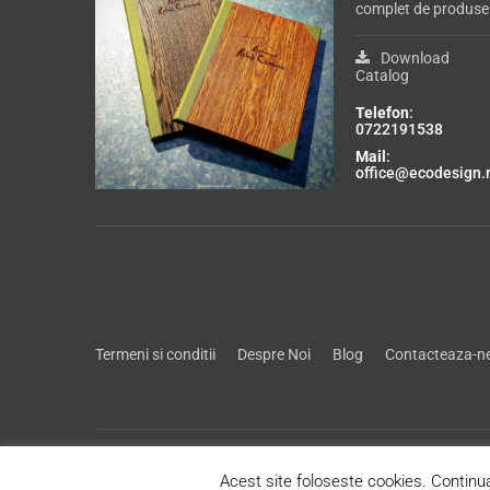
complet de produse
Download
Catalog
Telefon
:
0722191538
Mail
:
office@ecodesign.
Termeni si conditii
Despre Noi
Blog
Contacteaza-n
Acest site foloseste cookies. Continua