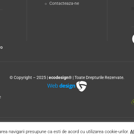
Contacteaza-ne
R
ro
© Copyright – 2025 |
ecodesign®
| Toate Drepturile Rezervate.
Web
design
e
rea navigarii presupune ca esti de acord cu utilizarea cookie-urilor.
Af