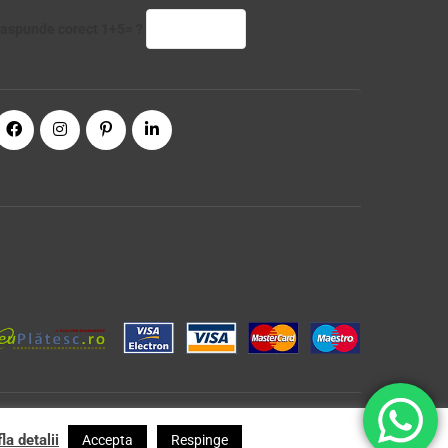
aspunde corect 1+5= ?
la detalii
Accepta
Respinge