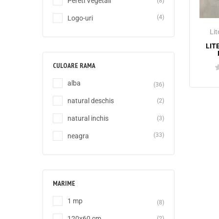
Pereti Vegetali
(8)
(4)
Logo-uri
Lit
LIT
CULOARE RAMA
alba
(36)
natural deschis
(2)
natural inchis
(3)
(33)
neagra
MARIME
1 mp
(8)
120x60 cm
(2)