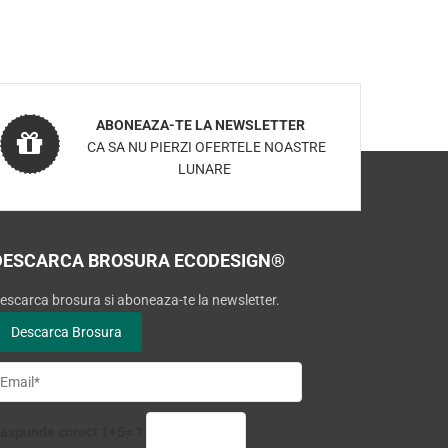
ABONEAZA-TE LA NEWSLETTER
CA SA NU PIERZI OFERTELE NOASTRE
LUNARE
DESCARCA BROSURA ECODESIGN®
escarca brosura si aboneaza-te la newsletter.
aspunde corect 1+5= ?