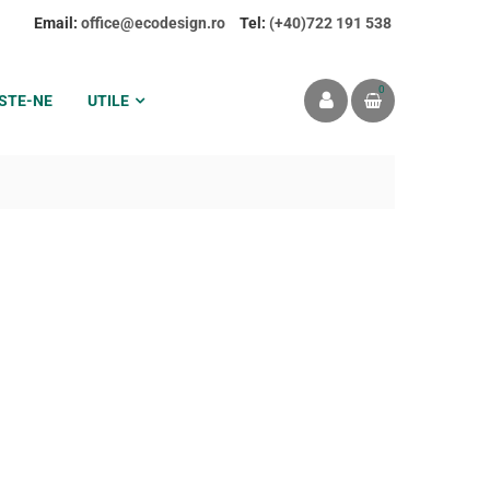
Email:
office@ecodesign.ro
Tel:
(+40)722 191 538
0
STE-NE
UTILE