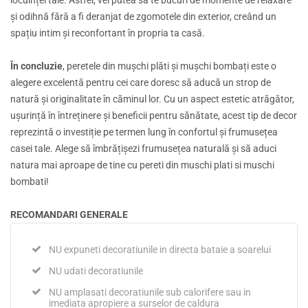
și odihnă fără a fi deranjat de zgomotele din exterior, creând un
spațiu intim și reconfortant în propria ta casă.
În concluzie
, peretele din mușchi plăti și mușchi bombați este o
alegere excelentă pentru cei care doresc să aducă un strop de
natură și originalitate în căminul lor. Cu un aspect estetic atrăgător,
ușurință în întreținere și beneficii pentru sănătate, acest tip de decor
reprezintă o investiție pe termen lung în confortul și frumusețea
casei tale. Alege să îmbrățișezi frumusețea naturală și să aduci
natura mai aproape de tine cu pereti din muschi plati si muschi
bombati!
RECOMANDARI GENERALE
NU expuneti decoratiunile in directa bataie a soarelui
NU udati decoratiunile
NU amplasati decoratiunile sub calorifere sau in
imediata apropiere a surselor de caldura