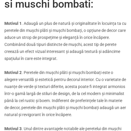
si muschi bombati:
Motivul 1
. Adaugă un plus de natură și originalitate în locuința ta cu
peretele din mușchi plăti și mușchi bombați, o opțiune de decor care
aduce un strop de prospețime și eleganță în orice încăpere.
Combinând două tipuri distincte de mușchi, acest tip de perete
creează un efect vizual interesant și adaugă textură și adâncime
spațiului în care este integrat.
Motivul 2
. Peretele din mușchi plăti și mușchi bombați este o
alegere versatilă și estetică pentru decorul interior. Cu o varietate de
nuanțe de verde și texturi diferite, acesta poate fi integrat armonios
într-o gamă largă de stiluri de design, de la cel modern și minimalist
până la cel rustic și boem. Indiferent de preferințele tale în materie
de decor, peretele din mușchi plăti și mușchi bombați adaugă un aer
natural și revigorant în orice încăpere.
Motivul 3
. Unul dintre avantajele notabile ale peretelui din mușchi