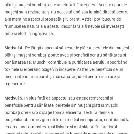
plăti și mușchi bombați este ușurința în întreținere. Aceste tipuri de
mușchi sunt rezistente și nu necesită apă sau lumină directă pentru
a-și menține aspectul proaspăt și vibrant. Astfel, poți bucura de
frumusețea naturală a acestui decor fără a fi nevoie să investești
timp și efort în îngrijirea sa.
Motivul 4
. Pe lângă aspectul său estetic plăcut, peretele din mușchi
plăti și mușchi bombați poate avea și beneficii pentru sănătatea și
bunăstarea ta. Mușchii contribuie la purificarea aerului, absorbând
toxinele și eliberând oxigen în încăpere. Astfel, vei beneficia de un
mediu interior mai curat și mai sănătos, ideal pentru relaxare și
regenerare.
Motivul 5
. În plus față de aspectul său estetic remarcabil și
beneficiile pentru sănătate, peretele din mușchi plăti și mușchi
bombați oferă și o izolație fonică eficientă. Textura densă a
mușchilor absorbe zgomotele din mediul înconjurător, contribuind la
crearea unei atmosfere mai liniștite și mai plăcute în interiorul
locuinței tale. Astfel, vei putea să te bucuri de momente de relaxare