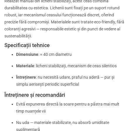
Realizat manual din licheni stabilizați, acest ceas combină
durabilitatea cu estetica. Lichenii sunt fixați pe un suport rotund
robust, iar mecanismul ceasului funcționează discret, oferind
precizie fără compromiși. Materialele sunt tratate eco-friendly, fără
coloranți agresivi — responsabile estetic și din punct de vedere al
sustenabilității.
Specificații tehnice
Dimensiune
: ≈ 40 cm diametru
Materiale
: licheni stabilizați, mecanism de ceas silentios
Întreținere
: nu necesită udare, praful nu aderă — pur și
simplu aerisești periodic superficial
Întreținere și recomandări
Evită expunerea directă la soare pentru a păstra mai mult
timp nuanțele vii
Nu uda — materiale stabilizate, nu absorb umiditate
suplimentară