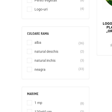
Pereti Vegetali
(8)
(4)
Logo-uri
LOGO
PLA
„O
CULOARE RAMA
alba
(36)
natural deschis
(2)
natural inchis
(3)
(33)
neagra
MARIME
1 mp
(8)
120x60 cm
(2)