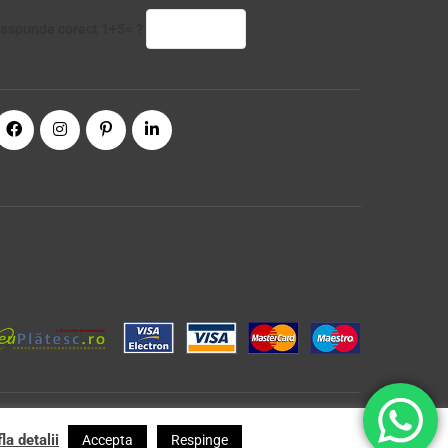
aspunde corect 1+5= ?
la detalii
Accepta
Respinge