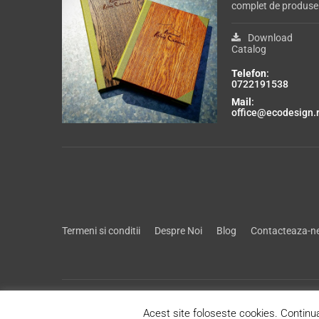
complet de produse
Download
Catalog
Telefon
:
0722191538
Mail
:
office@ecodesign.
Termeni si conditii
Despre Noi
Blog
Contacteaza-n
Acest site foloseste cookies. Continua