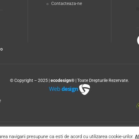
Contacteaza-ne
R
ro
© Copyright – 2025 |
ecodesign®
| Toate Drepturile Rezervate.
Web
design
e
rea navigarii presupune ca esti de acord cu utilizarea cookie-urilor.
Af