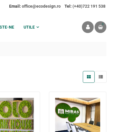
Email:
office@ecodesign.ro
Tel:
(+40)722 191 538
0
STE-NE
UTILE