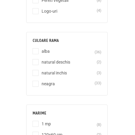
Pereti Vegetali
(8)
(4)
Logo-uri
CULOARE RAMA
alba
(36)
natural deschis
(2)
natural inchis
(3)
(33)
neagra
MARIME
1 mp
(8)
120x60 cm
(2)