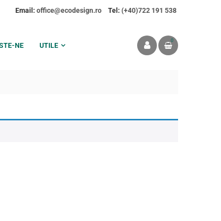
Email:
office@ecodesign.ro
Tel:
(+40)722 191 538
0
STE-NE
UTILE