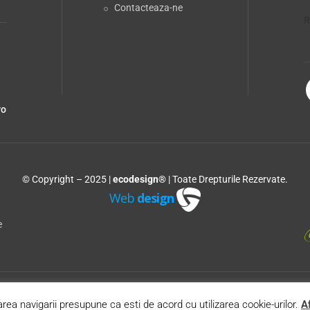
Contacteaza-ne
R
ro
© Copyright – 2025 |
ecodesign®
| Toate Drepturile Rezervate.
Web
design
e
rea navigarii presupune ca esti de acord cu utilizarea cookie-urilor.
Af