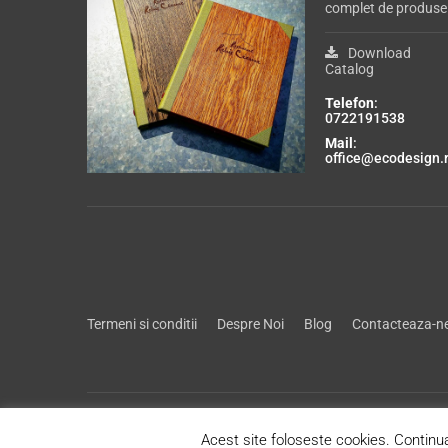
complet de produse
Download
Catalog
Telefon
:
0722191538
Mail
:
office@ecodesign.
Termeni si conditii
Despre Noi
Blog
Contacteaza-n
Acest site foloseste cookies. Continua