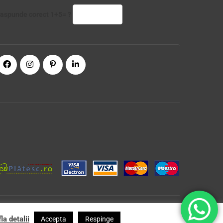
aspunde corect 1+5= ?
la detalii
Accepta
Respinge