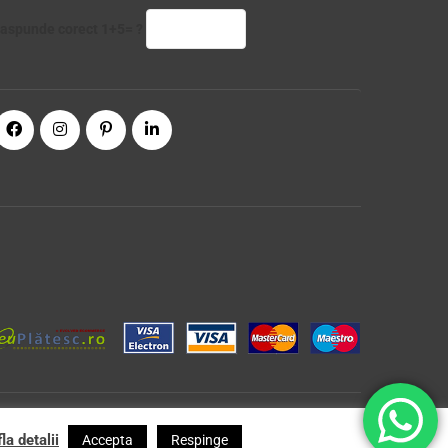
aspunde corect 1+5= ?
la detalii
Accepta
Respinge