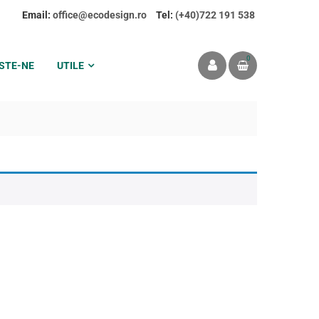
Email:
office@ecodesign.ro
Tel:
(+40)722 191 538
0
STE-NE
UTILE