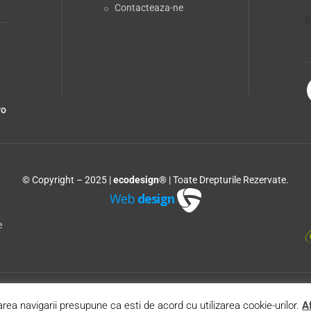
Contacteaza-ne
R
ro
© Copyright – 2025 |
ecodesign®
| Toate Drepturile Rezervate.
Web
design
e
rea navigarii presupune ca esti de acord cu utilizarea cookie-urilor.
Af