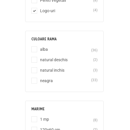
Pereti Vegetali
(8)
(4)
Logo-uri
CULOARE RAMA
alba
(36)
natural deschis
(2)
natural inchis
(3)
(33)
neagra
MARIME
1 mp
(8)
120x60 cm
(2)