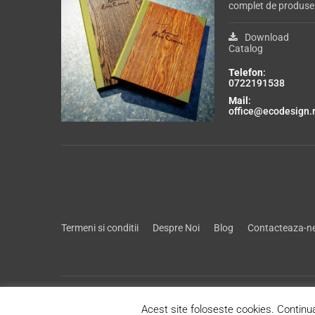
complet de produse
Download
Catalog
Telefon
:
0722191538
Mail
:
office@ecodesign.
Termeni si conditii
Despre Noi
Blog
Contacteaza-n
Acest site foloseste cookies. Continua