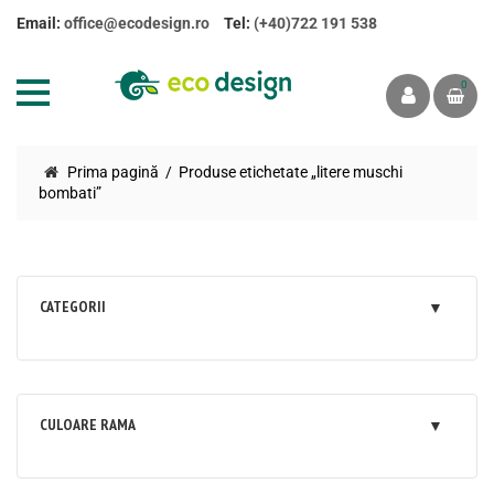
Email:
office@ecodesign.ro
Tel:
(+40)722 191 538
0
Prima pagină
Produse etichetate „litere muschi
bombati”
CATEGORII
CULOARE RAMA