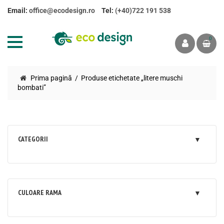
Email:
office@ecodesign.ro
Tel:
(+40)722 191 538
0
Prima pagină
Produse etichetate „litere muschi
bombati”
CATEGORII
CULOARE RAMA